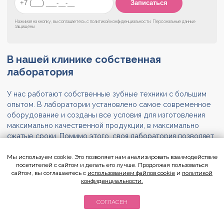
Нажимая на кнопку, вы соглашаетесь с
политикой конфиденциальности
. Персональные данные
защищены
В нашей клинике
собственная
лаборатория
У нас работают собственные зубные техники с большим
опытом. В лаборатории установлено самое современное
оборудование и созданы все условия для изготовления
максимально качественной продукции, в максимально
сжатые сроки. Помимо этого, своя лаборатория позволяет
нам сохранять низкую стоимость на все виды
предоставляемых услуг.
Мы используем cookie. Это позволяет нам анализировать взаимодействие
посетителей с сайтом и делать его лучше. Продолжая пользоваться
сайтом, вы соглашаетесь с
использованием файлов cookie
и
политикой
конфиденциальности.
СОГЛАСЕН