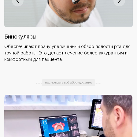
Бинокуляры
3
—
Обеспечивают врачу увеличенный обзор полости рта для
П
точной работы. Это делает лечение более аккуратным и
с
.
комфортным для пациента.
э
и
посмотреть всё оборудование