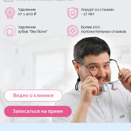
Удаление
Хирург со стажем
от 1 400 ₽
- 17 лет
Удаление
Более 200
зубов "без боли"
положительных отзывов
Видео о клинике
Записаться на прием