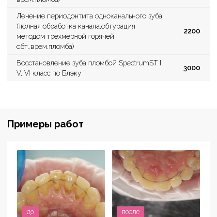
Лечение периодонтита одноканального зуба
(полная обработка канала,обтурация
2200
методом трехмерной горячей
обт.,врем.пломба)
Восстановление зуба пломбой SpectrumST I,
3000
V, VI класс по Блэку
Примеры работ
до
после