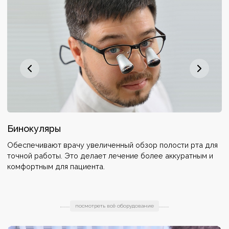
Бинокуляры
3
—
Обеспечивают врачу увеличенный обзор полости рта для
П
точной работы. Это делает лечение более аккуратным и
с
.
комфортным для пациента.
э
и
посмотреть всё оборудование