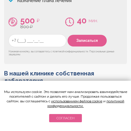
назначение плана лечения
500
40
₽
мин.
800 ₽
Нажимая на кнопку, вы соглашаетесь с
политикой конфиденциальности
. Персональные данные
защищены
В нашей клинике
собственная
лаборатория
Мы используем cookie. Это позволяет нам анализировать взаимодействие
У нас работают собственные зубные техники с большим
посетителей с сайтом и делать его лучше. Продолжая пользоваться
опытом. В лаборатории установлено самое современное
сайтом, вы соглашаетесь с
использованием файлов cookie
и
политикой
оборудование и созданы все условия для изготовления
конфиденциальности.
максимально качественной продукции, в максимально
сжатые сроки. Помимо этого, своя лаборатория позволяет
СОГЛАСЕН
нам сохранять низкую стоимость на все виды
предоставляемых услуг.